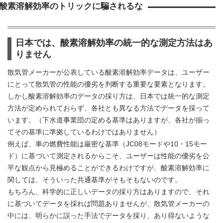
酸素溶解効率のトリックに騙されるな
日本では、酸素溶解効率の統一的な測定方法はあ
りません
散気管メーカーが公表している酸素溶解効率データは、ユーザー
にとって散気管の性能の優劣を判断する重要な要素となります。
しかし酸素溶解効率のデータの採り方は、日本では統一的な測定
方法が定められておらず、各社とも異なる方法でデータを採って
います。（下水道事業団の定める基準はありますが、各社が揃っ
てその基準に準拠しているわけではありません）
例えば、車の燃費性能は厳密な基準（JC08モードや10・15モー
ド）に基づいて測定されるからこそ、ユーザーは性能の優劣を公
平な観点から見極めることができるわけですが、酸素溶解効率に
関しては、そういった共通基準がそもそもないのです。
もちろん、科学的に正しいデータの採り方はありますので、それ
に基づいてデータを採れば問題ありませんが、散気管メーカーの
中には、明らかに誤った手法でデータを採り、あり得ないような