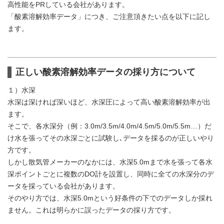
高性能をPRしている会社があります。
「酸素溶解効率データ」につき、ご注意頂きたい点を以下に記し
ます。
正しい酸素溶解効率データの採り方について
１）水深
水深は深ければ深いほど、水深圧によって高い酸素溶解効率が出
ます。
そこで、各水深分（例：3.0m/3.5m/4.0m/4.5m/5.0m/5.5m…）だ
け水を張ってその水深ごとに試験し､データを採るのが正しいやり
方です。
しかし散気管メーカーのなかには、水深5.0mまで水を張って各水
深ポイントごとに複数のDO計を設置し、同時に全ての水深分のデ
ータを採っている会社があります。
そのやり方では、水深5.0mという好条件の下でのデータしか採れ
ません。これは明らかに誤ったデータの採り方です。