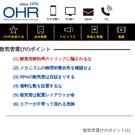
散気管選びのポイント
(1) 酸素溶解効率のトリックに騙されるな
(2) メカニズムの物理的整合性を確認せよ
(3) 99%の散気管は目詰まりする
(4) 過剰な数を設置するな
(5) 散気管は配置レイアウトが命
(6) エアーが片寄って流れる危険
散気管選びのポイント(1)