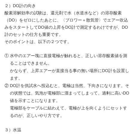
２）DO計の向き
酸素溶解効率の試験は、還元剤で水（水道水など）の溶存酸素
（DO）をゼロにしたあとに、〈ブロワー＋散気管〉でエアー吹込
みをスタートしてDO値の上昇をDO計で測定するわけですが、DO
計のセットの仕方も重要です。
そのポイントは、以下の２つです。
①
水中のエアー塊に直接電極が触れると、正しい溶存酸素値を測
ることはできません。
かならず、上昇エアーが直接当る事の無い場所にDO計を設置し
ます。
②
DO計を供試水へ投込むと、電極は当然、下向きになります。そ
の状態では、気泡が電極部に溜まってしまって、
過剰に高いDO
値を示すことになります。
電極部をケーブルに結わえて、電極が上を向くようにセットす
るのが、正しいやり方です。
３）水温